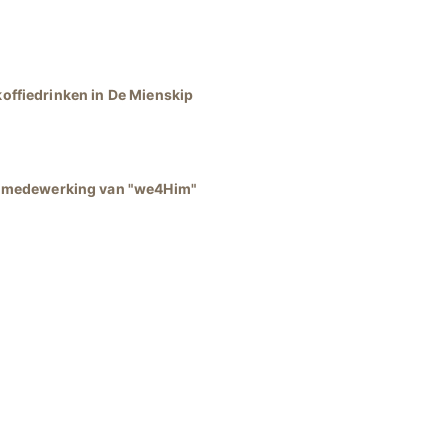
 koffiedrinken in De Mienskip
le medewerking van "we4Him"