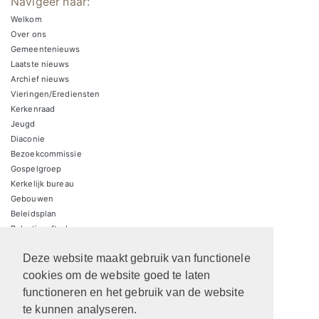
Navigeer naar:
Welkom
Over ons
Gemeentenieuws
Laatste nieuws
Archief nieuws
Vieringen/Erediensten
Kerkenraad
Jeugd
Diaconie
Bezoekcommissie
Gospelgroep
Kerkelijk bureau
Gebouwen
Beleidsplan
Belastingaftrek
Contact
Deze website maakt gebruik van functionele
ANBI Kerk
ANBI Diaconie
cookies om de website goed te laten
functioneren en het gebruik van de website
te kunnen analyseren.